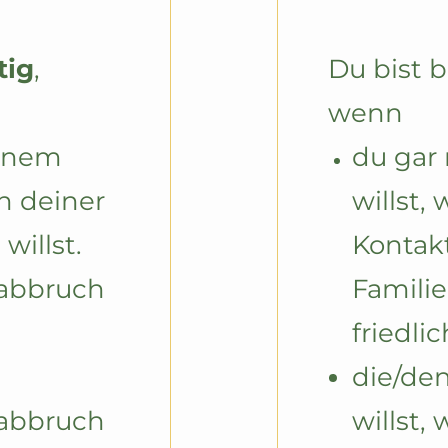
tig
, 
Du bist b
wenn
inem 
du gar 
 deiner 
willst,
willst.
Kontakt
abbruch 
Familie 
friedli
die/den
abbruch 
willst, 