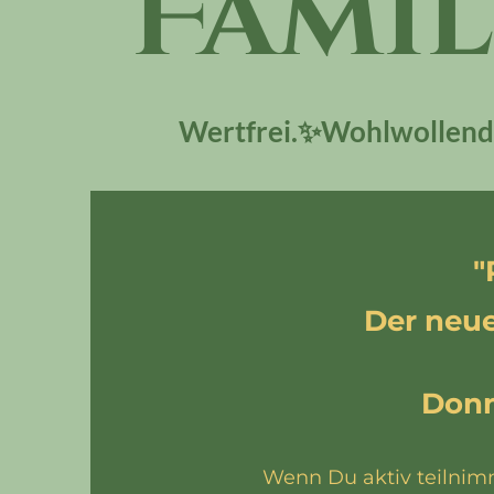
Famil
Wertfrei.✨Wohlwollend
"
Der neu
Donn
Wenn Du aktiv teilnimm