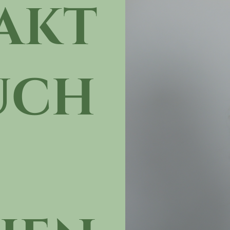
akt
ch 