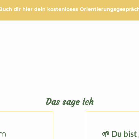
Buch dir hier dein kostenloses Orientierungsgespräc
Das sage ich
m 
🌱 Du bist 