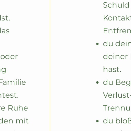
Schuld
st.
Kontak
as 
Entfre
du dein
oder 
deiner 
g 
hast.
amilie 
du Begl
est.
Verlust-
re Ruhe 
Trennu
den mit 
du bloß