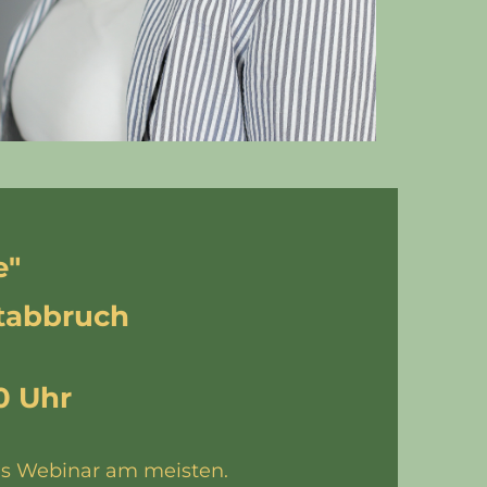
e"
tabbruch
0 Uhr
das Webinar am meisten.